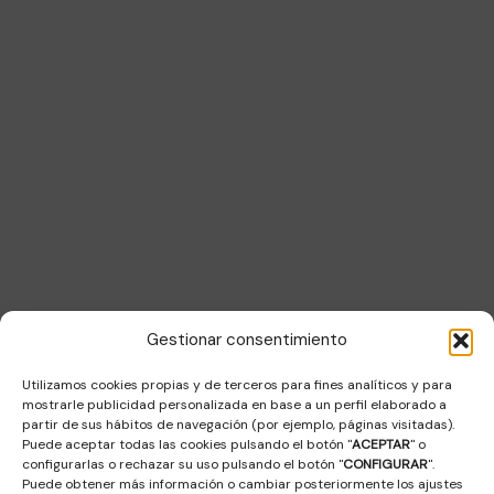
representar y defender los intereses de los empresarios y
empresarias de Mérida y su comarca.
Información
Quiénes somos
Agenda
Noticias
Asóciate
Contacto
Contacto
Gestionar consentimiento
Sala Decumanus, Puerta de la Villa. s/n – 06800 – MERIDA
Utilizamos cookies propias y de terceros para fines analíticos y para
coordinacion@femec.es
mostrarle publicidad personalizada en base a un perfil elaborado a
F
X
I
L
a
-
n
i
partir de sus hábitos de navegación (por ejemplo, páginas visitadas).
c
t
s
n
Puede aceptar todas las cookies pulsando el botón "
ACEPTAR
" o
e
w
t
k
b
i
a
e
configurarlas o rechazar su uso pulsando el botón "
CONFIGURAR
".
o
t
g
d
Puede obtener más información o cambiar posteriormente los ajustes
o
t
r
i