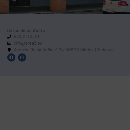
Datos de contacto
924 31 00 01
info@area5.es
Avenida Reina Sofia nº 24 06800 Mérida (Badajoz)
F
I
a
n
c
s
e
t
b
a
o
g
o
r
k
a
m
Somos una organización sin ánimo de lucro dedicada a