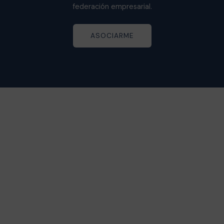
federación empresarial.
ASOCIARME
Somos una organización sin ánimo de lucro dedicada a
representar y defender los intereses de los empresarios y
empresarias de Mérida y su comarca.