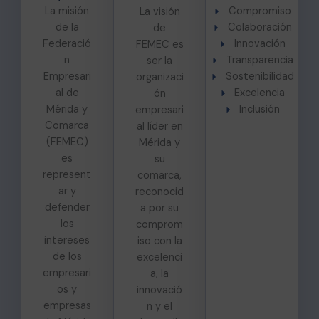
La misión
Compromiso
La visión
de la
Colaboración
de
Federació
Innovación
FEMEC es
n
Transparencia
ser la
Empresari
Sostenibilidad
organizaci
al de
Excelencia
ón
Mérida y
Inclusión
empresari
Comarca
al líder en
(FEMEC)
Mérida y
es
su
represent
comarca,
ar y
reconocid
defender
a por su
los
comprom
intereses
iso con la
de los
excelenci
empresari
a, la
os y
innovació
empresas
n y el