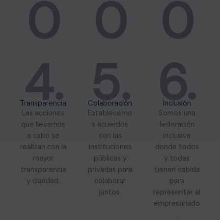
0
0
0
4.
5.
6.
Transparencia
Colaboración
Inclusión
Las acciones
Establecemo
Somos una
que llevamos
s acuerdos
federación
a cabo se
con las
inclusiva
realizan con la
instituciones
donde todos
mayor
públicas y
y todas
transparencia
privadas para
tienen cabida
y claridad.
colaborar
para
juntos.
representar al
empresariado
.