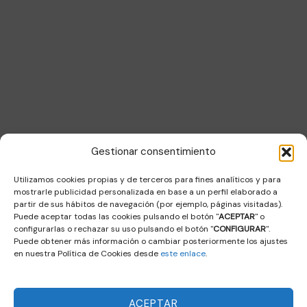
Información
Quiénes somos
Agenda
Noticias
Asóciate
Contacto
Gestionar consentimiento
Contacto
Sala Decumanus, Puerta de la Villa. s/n – 06800 – MERIDA
Utilizamos cookies propias y de terceros para fines analíticos y para
coordinacion@femec.es
mostrarle publicidad personalizada en base a un perfil elaborado a
F
X
I
L
a
-
n
i
partir de sus hábitos de navegación (por ejemplo, páginas visitadas).
c
t
s
n
Puede aceptar todas las cookies pulsando el botón "
ACEPTAR
" o
e
w
t
k
b
i
a
e
configurarlas o rechazar su uso pulsando el botón "
CONFIGURAR
".
o
t
g
d
Puede obtener más información o cambiar posteriormente los ajustes
o
t
r
i
k
e
a
n
en nuestra Política de Cookies desde
este enlace
.
r
m
© 2024 FEMEC | Diseño y desarrollo web
PayPerThink S.L.U.
Política de privacidad
–
Aviso legal
–
Política de cookies
ACEPTAR