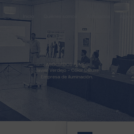
Inicio
Quiénes somos
Asociados
Agend
ASOCIADOS FEMEC
Javier Verdejo - Color Deluxe
Empresa de iluminación.