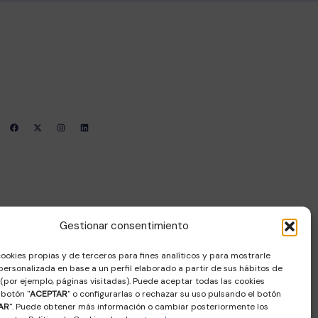
Contacto
Sala Decumanus, Puerta de la Villa. s/n –
06800 – MERIDA
coordinacion@femec.es
F
X
I
L
a
-
n
i
c
t
s
n
e
w
t
k
b
i
a
e
o
t
g
d
o
t
r
i
k
e
a
n
r
m
Gestionar consentimiento
cookies propias y de terceros para fines analíticos y para mostrarle
personalizada en base a un perfil elaborado a partir de sus hábitos de
(por ejemplo, páginas visitadas). Puede aceptar todas las cookies
 botón "
ACEPTAR
" o configurarlas o rechazar su uso pulsando el botón
AR
". Puede obtener más información o cambiar posteriormente los