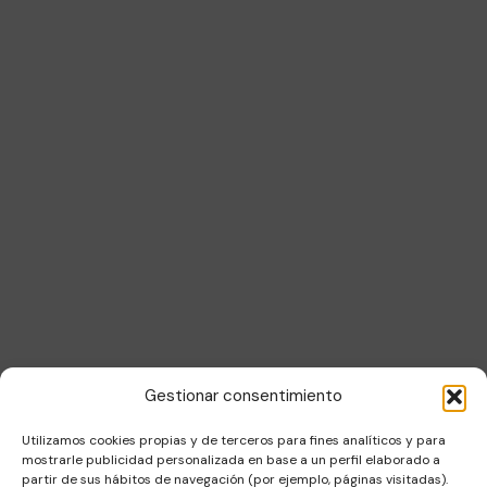
Somos una organización sin ánimo de lucro dedicada a
representar y defender los intereses de los empresarios y
empresarias de Mérida y su comarca.
Información
Quiénes somos
Agenda
Noticias
Asóciate
Contacto
Gestionar consentimiento
Contacto
Sala Decumanus, Puerta de la Villa. s/n – 06800 – MERIDA
Utilizamos cookies propias y de terceros para fines analíticos y para
coordinacion@femec.es
mostrarle publicidad personalizada en base a un perfil elaborado a
F
X
I
L
a
-
n
i
partir de sus hábitos de navegación (por ejemplo, páginas visitadas).