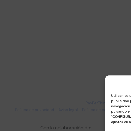
Información
Quiénes somos
Agenda
Noticias
Asóciate
Contacto
Utilizamos 
publicidad 
© 2024 FEMEC | Diseño y desarrollo web
PayPerThink S.L.U.
navegación 
Política de privacidad
–
Aviso legal
–
Política de cookies
pulsando el
"
CONFIGUR
ajustes en 
Con la colaboración de: