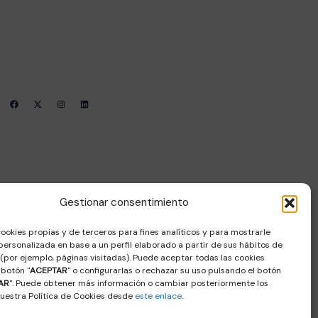
Contacto
Sala Decumanus, Puerta de la Villa. s/n –
06800 – MERIDA
coordinacion@femec.es
F
X
I
L
a
-
n
i
c
t
s
n
e
w
t
k
b
i
a
e
o
t
g
d
o
t
r
i
k
e
a
n
r
m
Gestionar consentimiento
cookies propias y de terceros para fines analíticos y para mostrarle
personalizada en base a un perfil elaborado a partir de sus hábitos de
(por ejemplo, páginas visitadas). Puede aceptar todas las cookies
 botón "
ACEPTAR
" o configurarlas o rechazar su uso pulsando el botón
AR
". Puede obtener más información o cambiar posteriormente los
nuestra Política de Cookies desde
este enlace
.