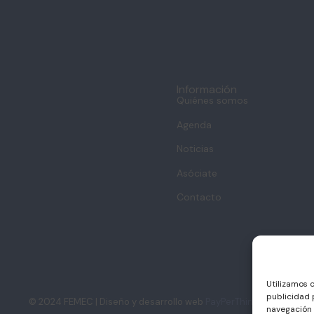
Información
Quiénes somos
Agenda
Noticias
Asóciate
Contacto
Utilizamos 
publicidad 
© 2024 FEMEC | Diseño y desarrollo web
PayPerThink S.L.U.
navegación 