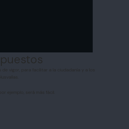
mpuestos
 vigor, para facilitar a la ciudadanía y a los
usvalías.
r ejemplo, será más fácil.