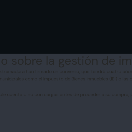
o sobre la gestión de i
xtremadura han firmado un convenio, que tendrá cuatro años de
nicipales como el Impuesto de Bienes Inmuebles (IBI) o las pl
ble cuenta o no con cargas antes de proceder a su compra, po