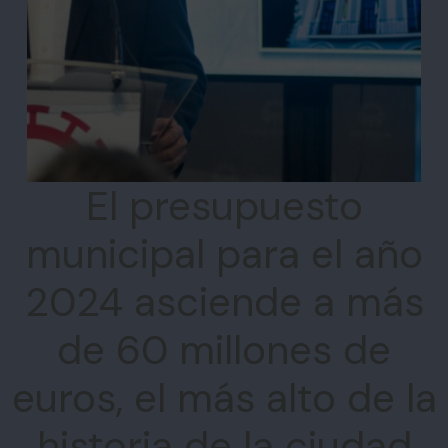
El presupuesto
municipal para el año
2024 asciende a más
de 60 millones de
euros, el más alto de la
historia de la ciudad