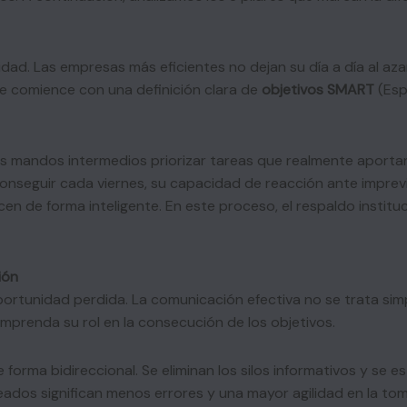
idad. Las empresas más eficientes no dejan su día a día al az
e comience con una definición clara de
objetivos
SMART
(Esp
os mandos intermedios priorizar tareas que realmente aportan 
seguir cada viernes, su capacidad de reacción ante imprevi
icen de forma inteligente. En este proceso, el respaldo instit
ión
portunidad perdida. La comunicación efectiva no se trata sim
mprenda su rol en la consecución de los objetivos.
e forma bidireccional. Se eliminan los silos informativos y se
eados significan menos errores y una mayor agilidad en la to