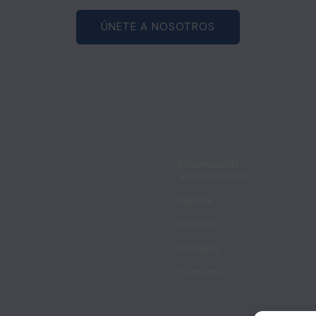
ÚNETE A NOSOTROS
Información
Quiénes somos
Agenda
Noticias
Asóciate
Contacto