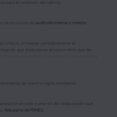
ve para la retención del talento.
ción de procesos de
auditoría interna y revisión
s críticos. Al evaluar periódicamente el
ntizando que evolucionen al mismo ritmo que las
s comunes que frenan el crecimiento de las pymes
,
empresarios de nuestra región brindando
ganización accede a una red de colaboración que
ro.
Sea parte de FEMEC.