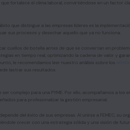
que fortalece el clima laboral, convirtiéndose en un factor cla
hábito que distingue a las empresas líderes es la implementa
luar sus procesos y desechar aquello que ya no funciona.
ar cuellos de botella antes de que se conviertan en problema
tegias en tiempo real, optimizando la cadena de valor y gara
unto, le recomendamos leer nuestro análisis sobre los
errore
de lastrar sus resultados.
e ser complejo para una PYME. Por ello, acompañamos a los 
eñados para profesionalizar la gestión empresarial.
epende del éxito de sus empresas. Al unirse a FEMEC, su or
tiéndole crecer con una estrategia sólida y una visión de futu