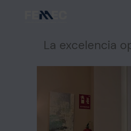
Ir
al
contenido
La excelencia op