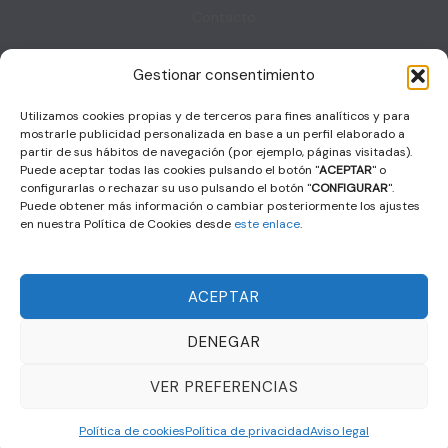
Contacto
Gestionar consentimiento
Contacto
Sala Decumanus, Puerta de la Villa. s/n – 06800 – MERIDA
Utilizamos cookies propias y de terceros para fines analíticos y para
coordinacion@femec.es
mostrarle publicidad personalizada en base a un perfil elaborado a
F
X
I
L
a
-
n
i
partir de sus hábitos de navegación (por ejemplo, páginas visitadas).
c
t
s
n
Puede aceptar todas las cookies pulsando el botón "
ACEPTAR
" o
e
w
t
k
b
i
a
e
configurarlas o rechazar su uso pulsando el botón "
CONFIGURAR
".
o
t
g
d
Puede obtener más información o cambiar posteriormente los ajustes
o
t
r
i
k
e
a
n
en nuestra Política de Cookies desde
este enlace
.
r
m
© 2024 FEMEC | Diseño y desarrollo web
PayPerThink S.L.U.
Política de privacidad
–
Aviso legal
–
Política de cookies
ACEPTAR
Con la colaboración de:
DENEGAR
VER PREFERENCIAS
Política de cookies
Política de privacidad
Aviso legal