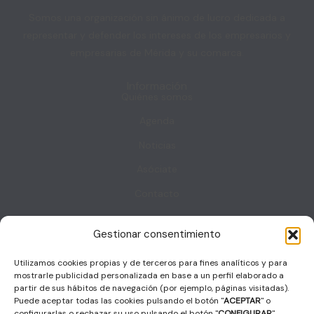
Somos una organización sin ánimo de lucro dedicada a
representar y defender los intereses de los empresarios y
empresarias de Mérida y su comarca.
Información
Quiénes somos
Agenda
Noticias
Asóciate
Contacto
Gestionar consentimiento
Contacto
Sala Decumanus, Puerta de la Villa. s/n – 06800 – MERIDA
Utilizamos cookies propias y de terceros para fines analíticos y para
coordinacion@femec.es
mostrarle publicidad personalizada en base a un perfil elaborado a
F
X
I
L
a
-
n
i
partir de sus hábitos de navegación (por ejemplo, páginas visitadas).
c
t
s
n
Puede aceptar todas las cookies pulsando el botón "
ACEPTAR
" o
e
w
t
k
b
i
a
e
configurarlas o rechazar su uso pulsando el botón "
CONFIGURAR
".