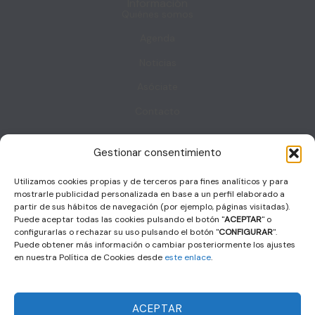
Información
Quiénes somos
Agenda
Noticias
Asóciate
Contacto
Contacto
Gestionar consentimiento
Sala Decumanus, Puerta de la Villa. s/n – 06800 – MERIDA
Utilizamos cookies propias y de terceros para fines analíticos y para
coordinacion@femec.es
mostrarle publicidad personalizada en base a un perfil elaborado a
F
X
I
L
a
-
n
i
partir de sus hábitos de navegación (por ejemplo, páginas visitadas).
c
t
s
n
Puede aceptar todas las cookies pulsando el botón "
ACEPTAR
" o
e
w
t
k
b
i
a
e
configurarlas o rechazar su uso pulsando el botón "
CONFIGURAR
".
o
t
g
d
Puede obtener más información o cambiar posteriormente los ajustes
o
t
r
i
k
e
a
n
en nuestra Política de Cookies desde
este enlace
.
r
m
© 2024 FEMEC | Diseño y desarrollo web
PayPerThink S.L.U.
Política de privacidad
–
Aviso legal
–
Política de cookies
ACEPTAR