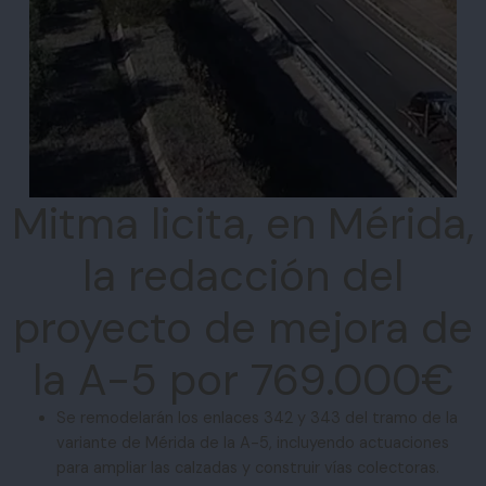
Mitma licita, en Mérida,
la redacción del
proyecto de mejora de
la A-5 por 769.000€
Se remodelarán los enlaces 342 y 343 del tramo de la
variante de Mérida de la A-5, incluyendo actuaciones
para ampliar las calzadas y construir vías colectoras.