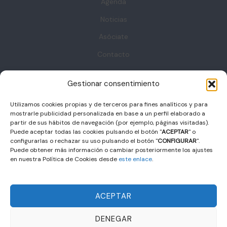
Agenda
Noticias
Asóciate
Contacto
Gestionar consentimiento
Contacto
Sala Decumanus, Puerta de la Villa. s/n – 06800 – MERIDA
Utilizamos cookies propias y de terceros para fines analíticos y para
coordinacion@femec.es
mostrarle publicidad personalizada en base a un perfil elaborado a
F
X
I
L
a
-
n
i
partir de sus hábitos de navegación (por ejemplo, páginas visitadas).
c
t
s
n
Puede aceptar todas las cookies pulsando el botón "
ACEPTAR
" o
e
w
t
k
b
i
a
e
configurarlas o rechazar su uso pulsando el botón "
CONFIGURAR
".
o
t
g
d
Puede obtener más información o cambiar posteriormente los ajustes
o
t
r
i
k
e
a
n
en nuestra Política de Cookies desde
este enlace
.
r
m
© 2024 FEMEC | Diseño y desarrollo web
PayPerThink S.L.U.
Política de privacidad
–
Aviso legal
–
Política de cookies
ACEPTAR
Con la colaboración de:
DENEGAR