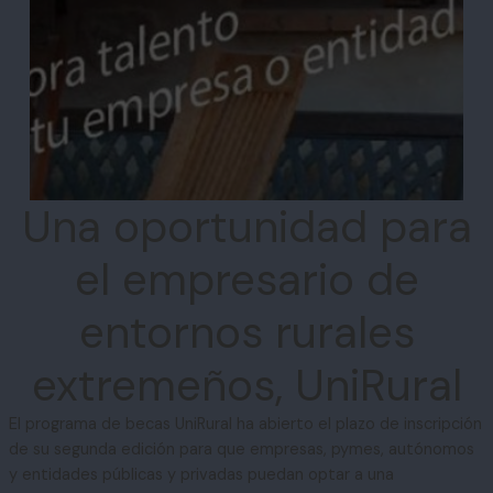
Una oportunidad para
el empresario de
entornos rurales
extremeños, UniRural
El programa de becas UniRural ha abierto el plazo de inscripción
de su segunda edición para que empresas, pymes, autónomos
y entidades públicas y privadas puedan optar a una