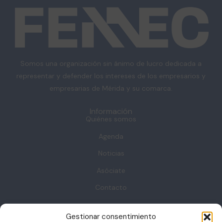
Somos una organización sin ánimo de lucro dedicada a
representar y defender los intereses de los empresarios y
empresarias de Mérida y su comarca.
Información
Quiénes somos
Agenda
Noticias
Asóciate
Contacto
Contacto
Gestionar consentimiento